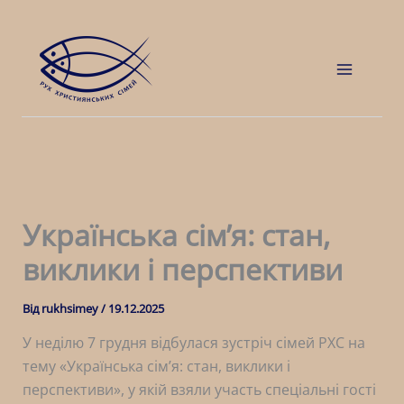
Перейти
до
вмісту
Main
Menu
Українська сімʼя: стан,
виклики і перспективи
Від
rukhsimey
/
19.12.2025
У неділю 7 грудня відбулася зустріч сімей РХС на
тему «Українська сімʼя: стан, виклики і
перспективи», у якій взяли участь спеціальні гості