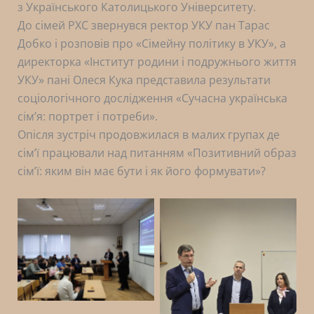
з Українського Католицького Університету.
До сімей РХС звернувся ректор УКУ пан Тарас
Добко і розповів про «Сімейну політику в УКУ», а
директорка «Інститут родини і подружнього життя
УКУ» пані Олеся Кука представила результати
соціологічного дослідження «Сучасна українська
сімʼя: портрет і потреби».
Опісля зустріч продовжилася в малих групах де
сімʼї працювали над питанням «Позитивний образ
сімʼї: яким він має бути і як його формувати»?
No Caption
No Caption